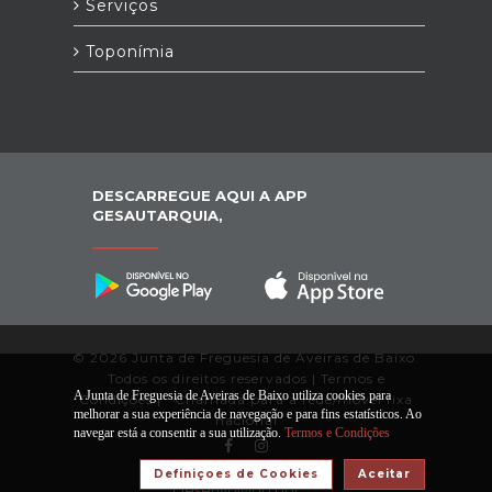
Serviços
Toponímia
DESCARREGUE AQUI A APP
GESAUTARQUIA,
© 2026 Junta de Freguesia de Aveiras de Baixo.
Todos os direitos reservados |
Termos e
A Junta de Freguesia de Aveiras de Baixo utiliza cookies para
Condições
|
*
Chamada para a rede/móvel fixa
melhorar a sua experiência de navegação e para fins estatísticos. Ao
nacional
navegar está a consentir a sua utilização.
Termos e Condições
Definiçoes de Cookies
Aceitar
Desenvolvido por: