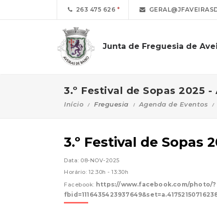
263 475 626
GERAL@JFAVEIRASD
Junta de Freguesia de Avei
3.º Festival de Sopas 2025 -
Início
Freguesia
Agenda de Eventos
3.º Festival de Sopas 
Data: 08-NOV-2025
Horário: 12:30h - 13:30h
https://www.facebook.com/photo/?
Facebook:
fbid=1116435423937649&set=a.4175215071623