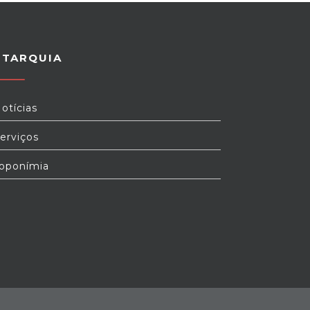
UTARQUIA
otícias
erviços
oponímia